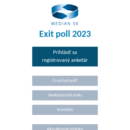
Exit poll
2023
Prihlásiť sa
registrovaný anketár
Čo je Exit poll?
Realizácia Exit pollu
Kontakty
Aktualizovať stránku